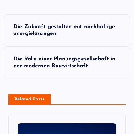
P
Die Zukunft gestalten mit nachhaltige
o
energielösungen
s
Die Rolle einer Planungsgesellschaft in
t
der modernen Bauwirtschaft
n
a
Related Posts
v
i