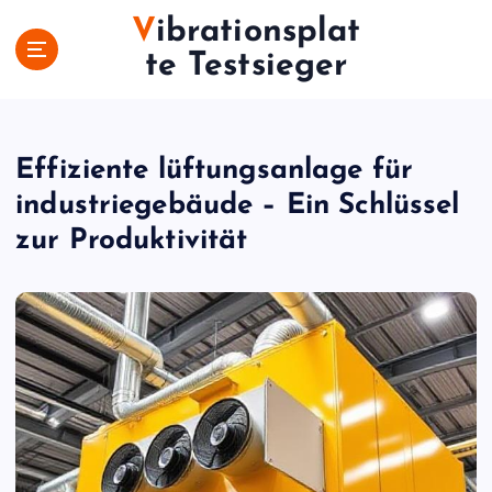
S
Vibrationsplat
k
te Testsieger
i
p
t
o
c
Effiziente lüftungsanlage für
o
industriegebäude – Ein Schlüssel
n
zur Produktivität
t
e
n
t